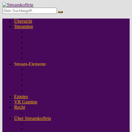
Übersicht
Streaming
Twitch Streaming Guide
Youtube vs Twitch
Mit Twitch Geld verdienen
Streaming-Mikrofone
Twitch Prime
Sicher surfen, grenzenlos streamen: VPN Test
Stream-Elemente
Twitch Panels
Twitch Overlays
Twitch Alerts
Twitch Badges
Twitch Offline Banner
Emotes
VR Gaming
Recht
Twitch Musik: Diese Musik ist erlaubt
Über Streamkoffein
Über Uns
Instagram