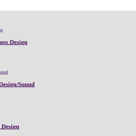
iges Design
 Design/Sound
s Design