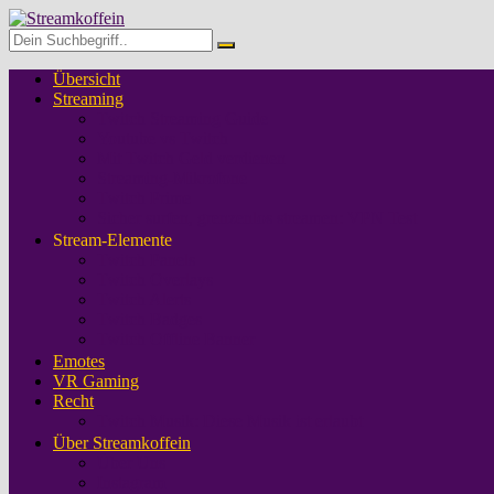
Übersicht
Streaming
Twitch Streaming Guide
Youtube vs Twitch
Mit Twitch Geld verdienen
Streaming-Mikrofone
Twitch Prime
Sicher surfen, grenzenlos streamen: VPN Test
Stream-Elemente
Twitch Panels
Twitch Overlays
Twitch Alerts
Twitch Badges
Twitch Offline Banner
Emotes
VR Gaming
Recht
Twitch Musik: Diese Musik ist erlaubt
Über Streamkoffein
Über Uns
Instagram