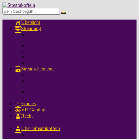
Übersicht
Streaming
Twitch Streaming Guide
Youtube vs Twitch
Mit Twitch Geld verdienen
Streaming-Mikrofone
Twitch Prime
Sicher surfen, grenzenlos streamen: VPN Test
Stream-Elemente
Twitch Panels
Twitch Overlays
Twitch Alerts
Twitch Badges
Twitch Offline Banner
Emotes
VR Gaming
Recht
Twitch Musik: Diese Musik ist erlaubt
Über Streamkoffein
Über Uns