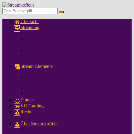
Übersicht
Streaming
Twitch Streaming Guide
Youtube vs Twitch
Mit Twitch Geld verdienen
Streaming-Mikrofone
Twitch Prime
Sicher surfen, grenzenlos streamen: VPN Test
Stream-Elemente
Twitch Panels
Twitch Overlays
Twitch Alerts
Twitch Badges
Twitch Offline Banner
Emotes
VR Gaming
Recht
Twitch Musik: Diese Musik ist erlaubt
Über Streamkoffein
Über Uns