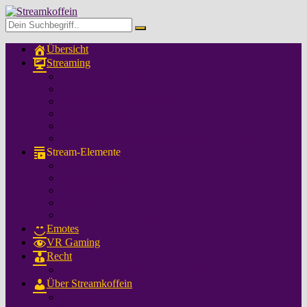
Übersicht
Streaming
Twitch Streaming Guide
Youtube vs Twitch
Mit Twitch Geld verdienen
Streaming-Mikrofone
Twitch Prime
Sicher surfen, grenzenlos streamen: VPN Test
Stream-Elemente
Twitch Panels
Twitch Overlays
Twitch Alerts
Twitch Badges
Twitch Offline Banner
Emotes
VR Gaming
Recht
Twitch Musik: Diese Musik ist erlaubt
Über Streamkoffein
Über Uns