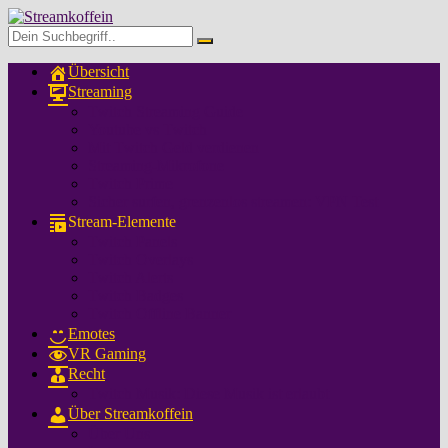
Übersicht
Streaming
Twitch Streaming Guide
Youtube vs Twitch
Mit Twitch Geld verdienen
Streaming-Mikrofone
Twitch Prime
Sicher surfen, grenzenlos streamen: VPN Test
Stream-Elemente
Twitch Panels
Twitch Overlays
Twitch Alerts
Twitch Badges
Twitch Offline Banner
Emotes
VR Gaming
Recht
Twitch Musik: Diese Musik ist erlaubt
Über Streamkoffein
Über Uns