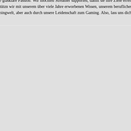
 glasklare Passion: Wir möchten Streamer supporten, damit sie ihre Ziele err
stützn wir mit unserem über viele Jahre erworbenen Wissen, unserem beruflich
mingwelt, aber auch durch unsere Leidenschaft zum Gaming. Also, lass uns dic