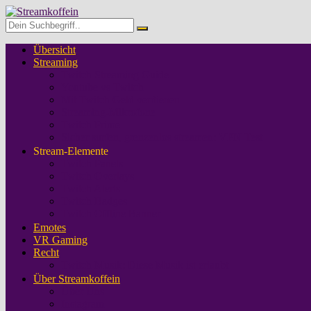
Übersicht
Streaming
Twitch Streaming Guide
Youtube vs Twitch
Mit Twitch Geld verdienen
Streaming-Mikrofone
Twitch Prime
Sicher surfen, grenzenlos streamen: VPN Test
Stream-Elemente
Twitch Panels
Twitch Overlays
Twitch Alerts
Twitch Badges
Twitch Offline Banner
Emotes
VR Gaming
Recht
Twitch Musik: Diese Musik ist erlaubt
Über Streamkoffein
Über Uns
Instagram