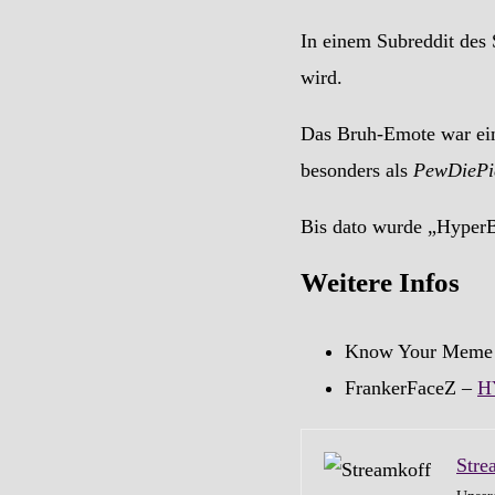
In einem Subreddit des 
wird.
Das Bruh-Emote war ein
besonders als
PewDiePi
Bis dato wurde „HyperB
Weitere Infos
Know Your Meme
FrankerFaceZ –
H
Stre