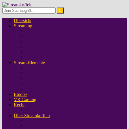
Übersicht
Streaming
Twitch Streaming Guide
Youtube vs Twitch
Mit Twitch Geld verdienen
Streaming-Mikrofone
Twitch Prime
Sicher surfen, grenzenlos streamen: VPN Test
Stream-Elemente
Twitch Panels
Twitch Overlays
Twitch Alerts
Twitch Badges
Twitch Offline Banner
Emotes
VR Gaming
Recht
Twitch Musik: Diese Musik ist erlaubt
Über Streamkoffein
Über Uns
Instagram