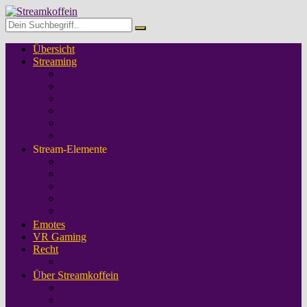
Übersicht
Streaming
Twitch Streaming Guide
Youtube vs Twitch
Mit Twitch Geld verdienen
Streaming-Mikrofone
Twitch Prime
Sicher surfen, grenzenlos streamen: VPN Test
Stream-Elemente
Twitch Panels
Twitch Overlays
Twitch Alerts
Twitch Badges
Twitch Offline Banner
Emotes
VR Gaming
Recht
Twitch Musik: Diese Musik ist erlaubt
Über Streamkoffein
Über Uns
Instagram