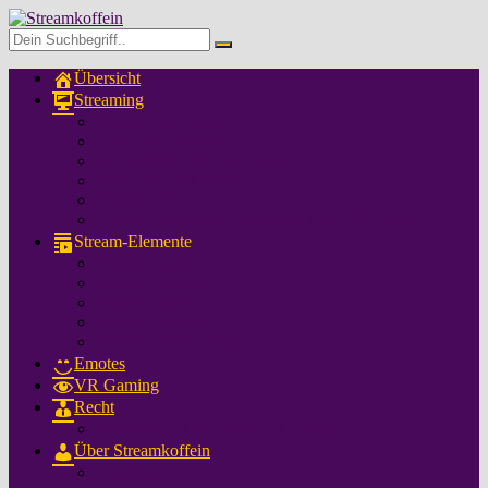
Übersicht
Streaming
Twitch Streaming Guide
Youtube vs Twitch
Mit Twitch Geld verdienen
Streaming-Mikrofone
Twitch Prime
Sicher surfen, grenzenlos streamen: VPN Test
Stream-Elemente
Twitch Panels
Twitch Overlays
Twitch Alerts
Twitch Badges
Twitch Offline Banner
Emotes
VR Gaming
Recht
Twitch Musik: Diese Musik ist erlaubt
Über Streamkoffein
Über Uns